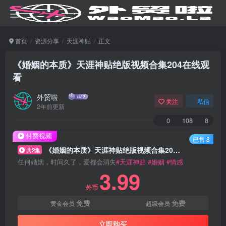
首页
资源分享
天涯神贴
正文
《婚姻的本质》天涯神贴绝版视频合集204在线观
看
外贸啦
关注
私信
2年前更新
0
108
8
付费视频
已售 8
《婚姻的本质》天涯神贴绝版视频合集204在线观看
共2集
任何婚姻，时间久了，爱都会消失
#天涯神贴
#婚姻
#情感
3.99
外币
免费
免费
黄金会员
超级会员
立即购买