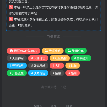
其真实性负责。
5
本站一律禁止以任何方式发布或转载任何违法的相关信息，访
客发现请向站长举报
6
本站资源大多存储在云盘，如发现链接失效，请联系我们我们
会第一时间更新。
THE END
天涯神贴合集1000
天涯神贴
资源分享
# 天涯神贴
# 天涯论坛
# 社区热帖
# 自我提升
# 开智觉醒
# 强者思维
# 人性
# 认知
# 开悟觉醒
# 认知觉悟
# 情感
# 婚姻
喜欢就支持一下吧
点赞
8
分享
收藏