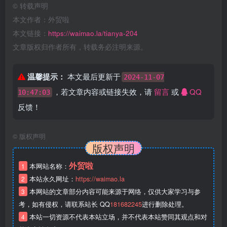
©
转载声明
本文作者：外贸啦
本文链接：
https://waimao.la/tianya-204
文章版权归作者所有，转载务必注明来源。
温馨提示：
本文最后更新于
2024-11-07
，若文章内容或链接失效，请
留言
或
QQ
10:47:03
反馈！
©
版权声明
版权声明
外贸啦
1
本网站名称：
2
本站永久网址：
https://waimao.la
3
本网站的文章部分内容可能来源于网络，仅供大家学习与参
考，如有侵权，请联系站长 QQ
181682245
进行删除处理。
4
本站一切资源不代表本站立场，并不代表本站赞同其观点和对